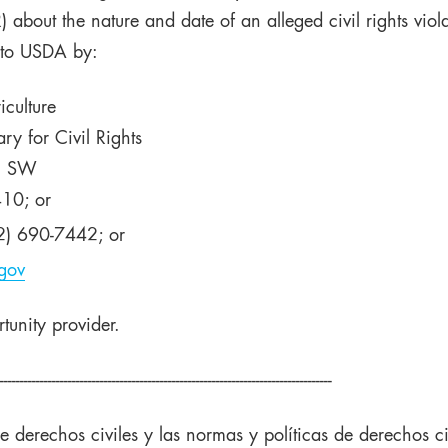
R) about the nature and date of an alleged civil rights vi
d to USDA by:
iculture
ary for Civil Rights
, SW
10; or
2) 690-7442; or
gov
rtunity provider.
-----------------------------------------------------------------------------------
e derechos civiles y las normas y políticas de derechos c