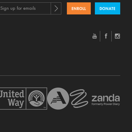
Sign up for emails
ENROLL
DONATE