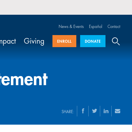
News & Events
Español
Contact
mpact
Giving
ENROLL
DONATE
tement
SHARE: