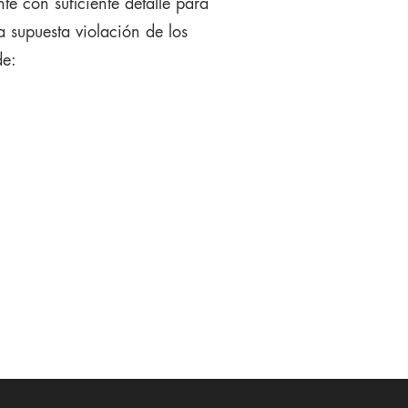
te con suficiente detalle para
a supuesta violación de los
de: