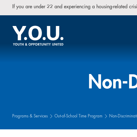
If you are under 22 and experiencing a housing-related cr
Non-D
Programs & Services
Out-of-School Time Program
Non-Discriminat